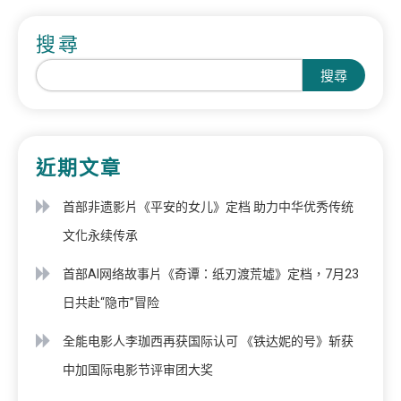
搜尋
搜尋
近期文章
首部非遗影片《平安的女儿》定档 助力中华优秀传统
文化永续传承
首部AI网络故事片《奇谭：纸刃渡荒墟》定档，7月23
日共赴“隐市”冒险
全能电影人李珈西再获国际认可 《铁达妮的号》斩获
中加国际电影节评审团大奖